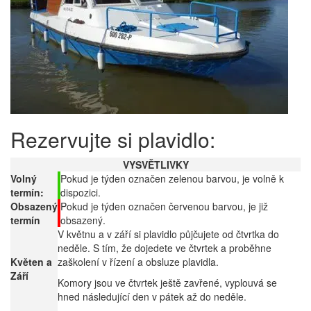
Rezervujte si plavidlo:
VYSVĚTLIVKY
Volný
Pokud je týden označen zelenou barvou, je volně k
termín:
dispozici.
Obsazený
Pokud je týden označen červenou barvou, je již
termín
obsazený.
V květnu a v září si plavidlo půjčujete od čtvrtka do
neděle. S tím, že dojedete ve čtvrtek a proběhne
Květen a
zaškolení v řízení a obsluze plavidla.
Září
Komory jsou ve čtvrtek ještě zavřené, vyplouvá se
hned následující den v pátek až do neděle.