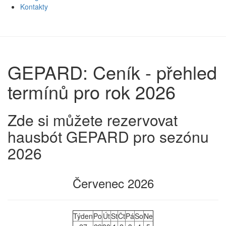
Kontakty
GEPARD: Ceník - přehled
termínů pro rok 2026
Zde si můžete rezervovat
hausbót GEPARD pro sezónu
2026
Červenec 2026
Týden
Po
Út
St
Čt
Pá
So
Ne