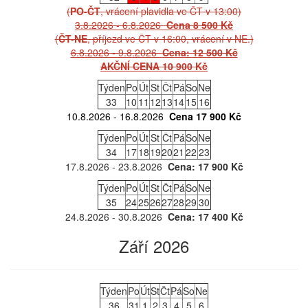
(
PO-ČT
, vrácení plavidla ve ČT v 13:00)
3.8.2026 - 6.8.2026
Cena 8 500 Kč
(
ČT-NE
, příjezd ve ČT v 16:00, vrácení v NE.)
6.8.2026 - 9.8.2026
Cena: 12 500 Kč
AKČNÍ CENA 10 900 Kč
Týden
Po
Út
St
Čt
Pá
So
Ne
33
10
11
12
13
14
15
16
10.8.2026 - 16.8.2026
Cena 17 900 Kč
Týden
Po
Út
St
Čt
Pá
So
Ne
34
17
18
19
20
21
22
23
17.8.2026 - 23.8.2026
Cena: 17 900 Kč
Týden
Po
Út
St
Čt
Pá
So
Ne
35
24
25
26
27
28
29
30
24.8.2026 - 30.8.2026
Cena: 17 400 Kč
Září 2026
Týden
Po
Út
St
Čt
Pá
So
Ne
36
31
1
2
3
4
5
6