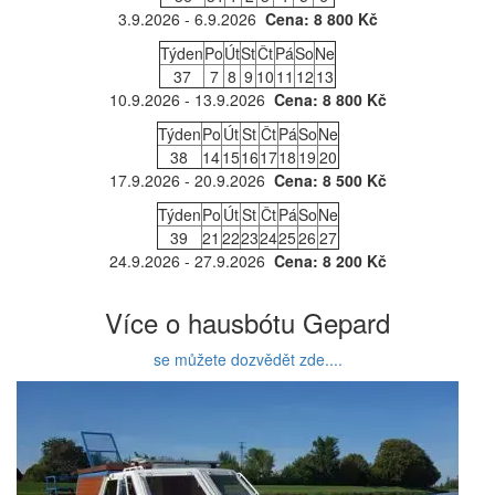
3.9.2026 - 6.9.2026
Cena: 8 800 Kč
Týden
Po
Út
St
Čt
Pá
So
Ne
37
7
8
9
10
11
12
13
10.9.2026 - 13.9.2026
Cena: 8 800 Kč
Týden
Po
Út
St
Čt
Pá
So
Ne
38
14
15
16
17
18
19
20
17.9.2026 - 20.9.2026
Cena: 8 500 Kč
Týden
Po
Út
St
Čt
Pá
So
Ne
39
21
22
23
24
25
26
27
24.9.2026 - 27.9.2026
Cena: 8 200 Kč
Více o hausbótu Gepard
se můžete dozvědět zde....